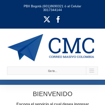
Skip
PBX Bogotá (601)8690321 ó al Celular
3017344144
to
content
X
Facebook
Go to...
BIENVENIDO
Escoga el servicio al cual desea ingresar