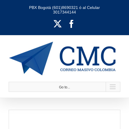
Skip
PBX Bogotá (601)8690321 ó al Celular
3017344144
to
content
X
Facebook
Go to...