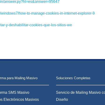
/bin/answer.py?hl=es&answer=95647
s/windows7/how-to-manage-cookies-in-internet-explorer-9
litar-y-deshabilitar-cookies-que-los-sitios-we
orma para Mailing Masivo
Soluciones Completas
forma SMS Masivo
Servicio de Mailing Masivo c
s Electrónicos Masivos
Diseño