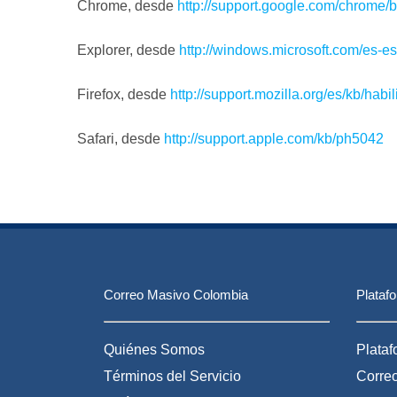
Chrome, desde
http://support.google.com/chrome
Explorer, desde
http://windows.microsoft.com/es-e
Firefox, desde
http://support.mozilla.org/es/kb/habi
Safari, desde
http://support.apple.com/kb/ph5042
Correo Masivo Colombia
Plataf
Quiénes Somos
Plata
Términos del Servicio
Correo