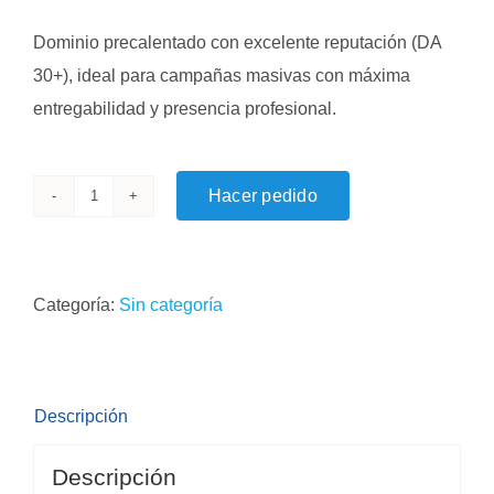
original
actual
Dominio precalentado con excelente reputación (DA
era:
es:
30+), ideal para campañas masivas con máxima
$357,000.
$214,200.
entregabilidad y presencia profesional.
Hacer pedido
Dominio
Precalentado
Premium
Categoría:
Sin categoría
–
Alta
Reputación
(DA
Descripción
30+)
Descripción
cantidad