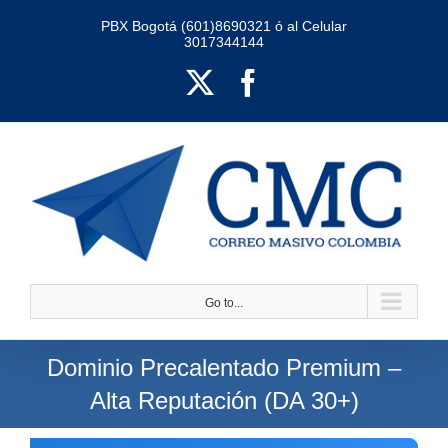
Skip
PBX Bogotá (601)8690321 ó al Celular
3017344144
to
content
X
Facebook
Go to...
Dominio Precalentado Premium –
Alta Reputación (DA 30+)