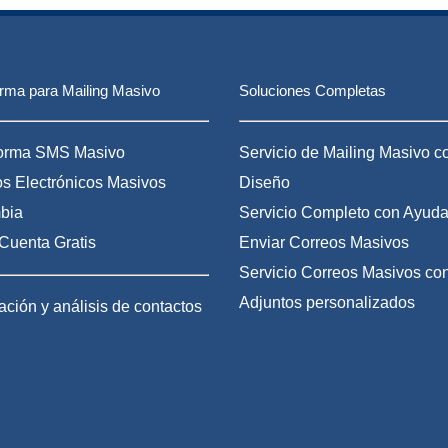
Así puede
la información
la comunidad
crear un chat
del Gran
del email
grupal en
Evento
contra el
Instagram
Computex
spam
Taipei 2018
orma para Mailing Masivo
Soluciones Completas
forma SMS Masivo
Servicio de Mailing Masivo c
s Electrónicos Masivos
Diseño
bia
Servicio Completo con Ayuda
Cuenta Gratis
Enviar Correos Masivos
Servicio Correos Masivos co
Adjuntos personalizados
ción y análisis de contactos