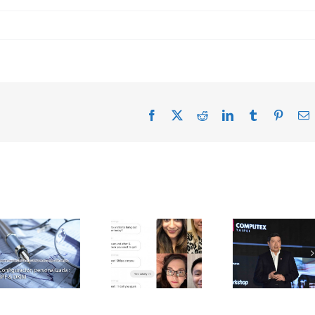
Facebook
X
Reddit
LinkedIn
Tumblr
Pintere
E
Consulte aquí
La batalla de