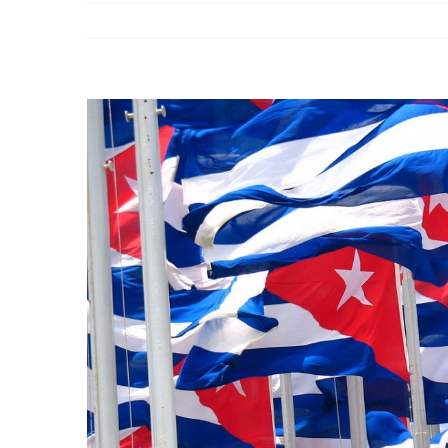
View
Larger
Image