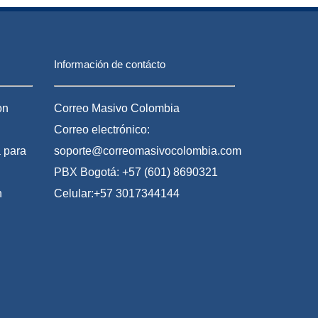
Con
falso de la
Youtube
imp
Registraduría
Gratis en
la
buscan espiar
Colombia
env
a los usuarios
m
Información de contácto
on
Correo Masivo Colombia
Correo electrónico:
 para
soporte@correomasivocolombia.com
PBX Bogotá: +57 (601) 8690321
n
Celular:+57 3017344144